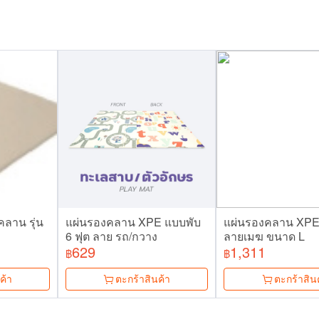
ลาน รุ่น
แผ่นรองคลาน XPE แบบพับ
แผ่นรองคลาน XPE
6 ฟุต ลาย รถ/กวาง
ลายเมฆ ขนาด L
629
1,311
฿
฿
ค้า
ตะกร้าสินค้า
ตะกร้าสิน